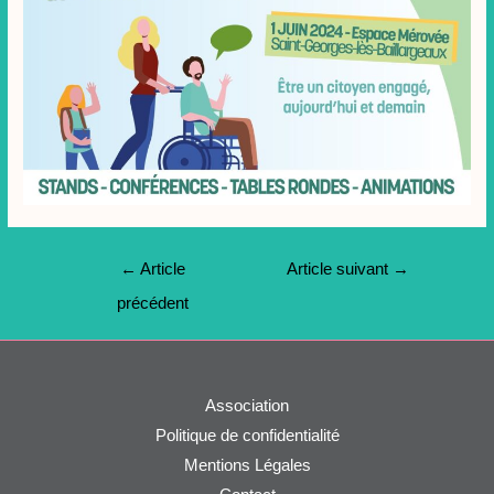
Navigation
←
Article
Article suivant
→
de
précédent
l’article
Association
Politique de confidentialité
Mentions Légales